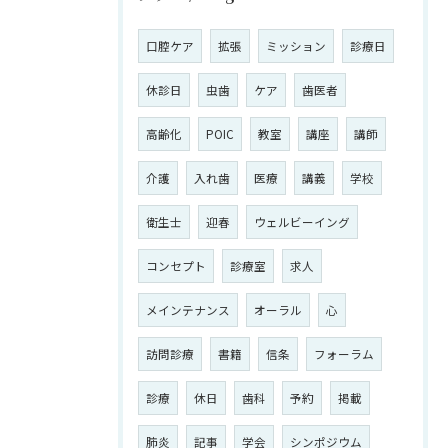
口腔ケア
拡張
ミッション
診療日
休診日
虫歯
ケア
歯医者
高齢化
POIC
教室
講座
講師
介護
入れ歯
医療
講義
学校
衛生士
迎春
ウェルビーイング
コンセプト
診療室
求人
メインテナンス
オーラル
心
訪問診療
書籍
信条
フォーラム
診療
休日
歯科
予約
掲載
肺炎
記事
学会
シンポジウム