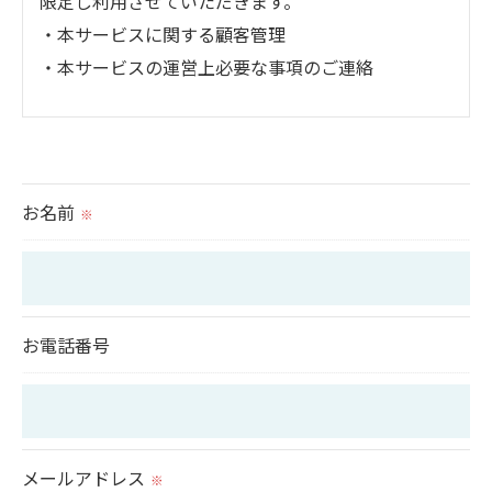
限定し利用させていただきます。
・本サービスに関する顧客管理
・本サービスの運営上必要な事項のご連絡
＜個人情報の提供について＞
当社ではお客様の同意を得た場合または法令に定め
られた場合を除き、
お名前
※
取得した個人情報を第三者に提供することはいたし
ません。
＜個人情報の委託について＞
お電話番号
当社では、利用目的の達成に必要な範囲において、
個人情報を外部に委託する場合があります。
これらの委託先に対しては個人情報保護契約等の措
置をとり、適切な監督を行います。
メールアドレス
※