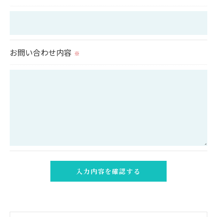
＜個人情報の安全管理＞
当社では、個人情報の漏洩等がなされないよう、適
切に安全管理対策を実施します。
お問い合わせ内容
※
＜個人情報を与えなかった場合に生じる結果＞
必要な情報を頂けない場合は、それに対応した当社
のサービスをご提供できない場合がございますので
予めご了承ください。
＜個人情報の開示･訂正・削除･利用停止の手続につ
いて＞
当社では、お客様の個人情報の開示･訂正･削除・利
用停止の手続を定めさせて頂いております。
ご本人である事を確認のうえ、対応させて頂きま