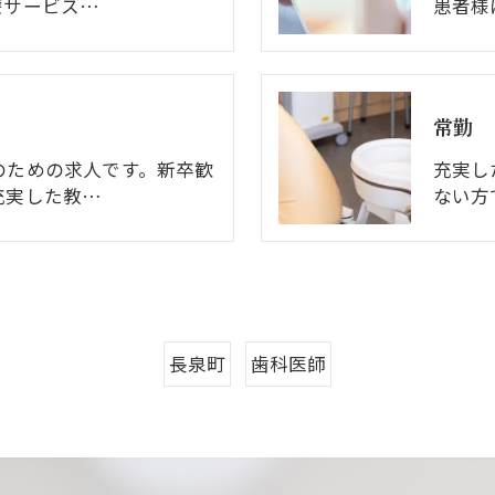
療サービス…
患者様
常勤
のための求人です。新卒歓
充実し
充実した教…
ない方
長泉町
歯科医師