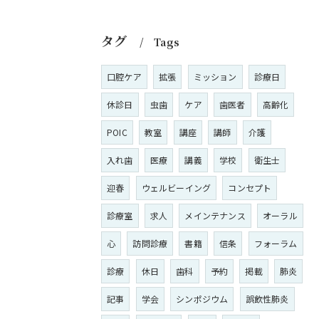
タグ
Tags
口腔ケア
拡張
ミッション
診療日
休診日
虫歯
ケア
歯医者
高齢化
POIC
教室
講座
講師
介護
入れ歯
医療
講義
学校
衛生士
迎春
ウェルビーイング
コンセプト
診療室
求人
メインテナンス
オーラル
心
訪問診療
書籍
信条
フォーラム
診療
休日
歯科
予約
掲載
肺炎
記事
学会
シンポジウム
誤飲性肺炎