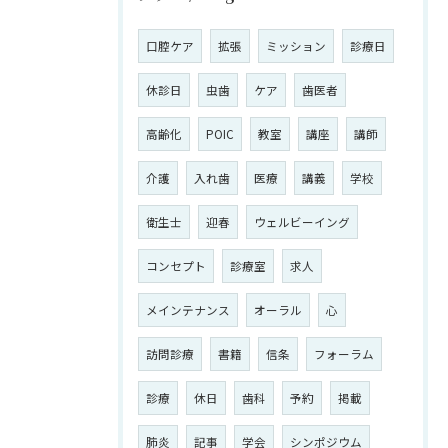
口腔ケア
拡張
ミッション
診療日
休診日
虫歯
ケア
歯医者
高齢化
POIC
教室
講座
講師
介護
入れ歯
医療
講義
学校
衛生士
迎春
ウェルビーイング
コンセプト
診療室
求人
メインテナンス
オーラル
心
訪問診療
書籍
信条
フォーラム
診療
休日
歯科
予約
掲載
肺炎
記事
学会
シンポジウム