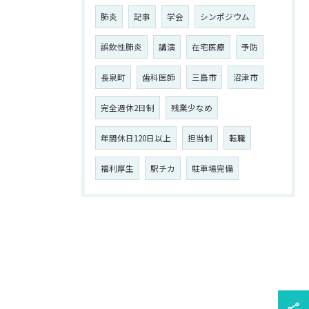
肺炎
記事
学会
シンポジウム
誤飲性肺炎
講演
在宅医療
予防
長泉町
歯科医師
三島市
沼津市
完全週休2日制
残業少なめ
年間休日120日以上
担当制
転職
福利厚生
駅チカ
駐車場完備