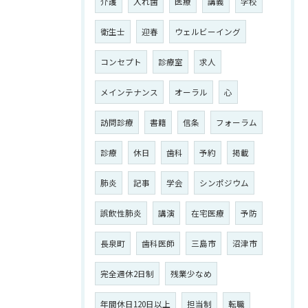
介護
入れ歯
医療
講義
学校
衛生士
迎春
ウェルビーイング
コンセプト
診療室
求人
メインテナンス
オーラル
心
訪問診療
書籍
信条
フォーラム
診療
休日
歯科
予約
掲載
肺炎
記事
学会
シンポジウム
誤飲性肺炎
講演
在宅医療
予防
長泉町
歯科医師
三島市
沼津市
完全週休2日制
残業少なめ
年間休日120日以上
担当制
転職