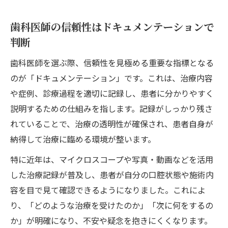
歯科医師の治療説明が評価基準に変わる理
由
歯科医師の信頼性はドキュメンテーションで
歯科ドキュメンテーション活用の今と未来
判断
歯科医師が進める最新ドキュメンテーショ
歯科医師を選ぶ際、信頼性を見極める重要な指標となる
ン事情
のが「ドキュメンテーション」です。これは、治療内容
ドキュメンテーションが歯科医師に求めら
や症例、診療過程を適切に記録し、患者に分かりやすく
れる背景
説明するための仕組みを指します。記録がしっかり残さ
歯科医師による正確な記録管理の重要性
れていることで、治療の透明性が確保され、患者自身が
歯科医師が実践する記録のデジタル化とは
納得して治療に臨める環境が整います。
未来の歯科医師に必要なドキュメンテーシ
特に近年は、マイクロスコープや写真・動画などを活用
ョン力
した治療記録が普及し、患者が自分の口腔状態や施術内
患者本位の歯科治療を実現する記録管理の工夫
容を目で見て確認できるようになりました。これによ
歯科医師の記録管理が患者信頼につながる
り、「どのような治療を受けたのか」「次に何をするの
理由
か」が明確になり、不安や疑念を抱きにくくなります。