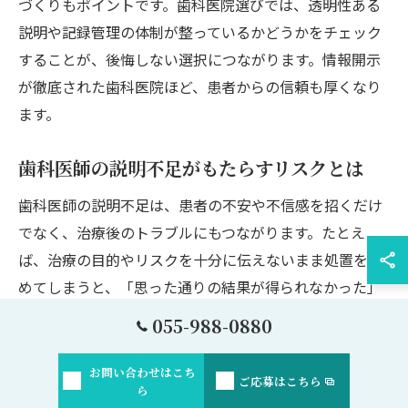
づくりもポイントです。歯科医院選びでは、透明性ある
説明や記録管理の体制が整っているかどうかをチェック
することが、後悔しない選択につながります。情報開示
が徹底された歯科医院ほど、患者からの信頼も厚くなり
ます。
歯科医師の説明不足がもたらすリスクとは
歯科医師の説明不足は、患者の不安や不信感を招くだけ
でなく、治療後のトラブルにもつながります。たとえ
ば、治療の目的やリスクを十分に伝えないまま処置を進
めてしまうと、「思った通りの結果が得られなかった」
という不満が生じやすくなります。最悪の場合、医療ミ
055-988-0880
スやクレームに発展するリスクもあります。
お問い合わせはこち
このようなトラブルを防ぐためにも、歯科医師は治療内
ご応募はこちら
ら
容や診断理由、今後の見通しなどを丁寧に説明し、患者