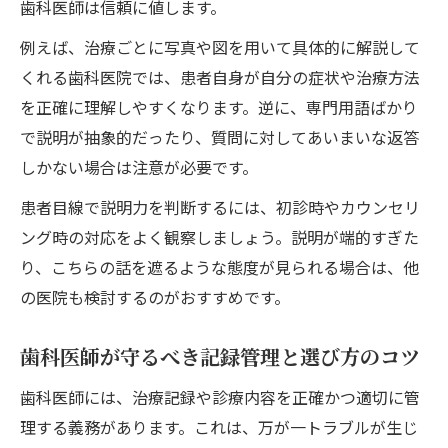
歯科医師は信頼に値します。
る
例えば、治療ごとに写真や図を用いて具体的に解説して
歯科医師が守る説明責任と患者の納得感
くれる歯科医院では、患者自身が自分の症状や治療方法
歯科医師の説明力で治療満足度が変わる理
を正確に理解しやすくなります。逆に、専門用語ばかり
由
で説明が抽象的だったり、質問に対してあいまいな返答
透明性ある歯科医師が選ばれる時代へ
しかない場合は注意が必要です。
歯科医師の説明不足がもたらすリスクとは
患者目線で説明力を判断するには、初診時やカウンセリ
ドキュメンテーション強化で歯科医師が変わる
ング時の対応をよく観察しましょう。説明が端的すぎた
現場
り、こちらの話を遮るような態度が見られる場合は、他
歯科医師の記録強化が現場に与える影響
の医院も検討するのがおすすめです。
歯科医師が現場で実践する記録の精度向上
歯科医師が守るべき記録管理と選び方のコツ
ドキュメンテーションが歯科医師の信頼性
を高める
歯科医師には、治療記録や診療内容を正確かつ適切に管
歯科医師の現場改革と患者対応の進化
理する義務があります。これは、万が一トラブルが生じ