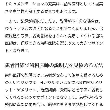
歯科医師が重視する治療説明と記録の連携
ドキュメンテーションの充実は、歯科医師としての誠実
患者に分かりやすい歯科医師の記録の工夫
さや専門性を証明する要素でもあります。
歯科医師が取り組む診療情報の透明化とは
一方で、記録が曖昧だったり、説明が不十分な場合は、
歯科医師の丁寧な記録が治療満足度を高め
後々トラブルの原因となることも少なくありません。治
る
療履歴や写真、説明書類をきちんと提示してくれる歯科
医師は、信頼できる歯科医院を選ぶうえで大きなポイン
歯科医師と医師の違いを明確にするポイント
トとなります。
歯科医師と医師の役割と専門性の違いとは
歯科医師の業務範囲を正しく理解しよう
患者目線で歯科医師の説明力を見極める方法
医師との違いが歯科医師選びに影響する理
歯科医師の説明力は、患者が安心して治療を受けるため
由
の大切な基準です。分かりやすい言葉で治療内容やメリ
歯科医師と医師の連携で生まれる治療効果
ット・デメリット、治療期間、費用などを丁寧に説明し
歯科医師の資格と医師との違いを解説
てくれるかどうかがポイントとなります。患者の不安や
透明性ある歯科医師の説明が信頼へ繋がる理由
疑問に真摯に向き合い、納得できるまで話をしてくれる
歯科医師による丁寧な説明が安心につなが