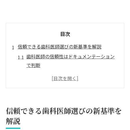
目次
信頼できる歯科医師選びの新基準を解説
歯科医師の信頼性はドキュメンテーション
で判断
患者目線で歯科医師の説明力を見極める方
法
歯科医師が守るべき記録管理と選び方のコ
ツ
信頼できる歯科医師選びの新基準を
やばい歯科医師の特徴と安心できるポイン
解説
ト