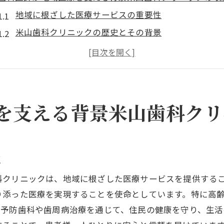
地域に根ざした医療サービスの重要性
米山歯科クリニックの歴史とその背景
地域医療への貢献と歯科医師としての責任
地域住民の健康を守るための取り組み
歯科医師が果たす役割と地域医療の未来
米山歯科クリニックが目指す医療の方向性
を支える背景米山歯科クリ
長泉町の歯科医師が語る地域密着型最新歯科治療法
最新の治療法を取り入れる意義
患者様との信頼関係を築くための工夫
性
地域密着型医療の実践例
科クリニックは、地域に根ざした医療サービスを提供する
長泉町でのインプラント治療の最新動向
り添った医療を実現することを使命としています。特に高
予防歯科の重要性とその効果
、予防歯科や歯周病治療を通じて、住民の健康を守り、生活