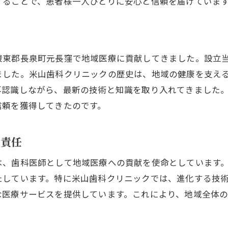
患者様に寄り添う医療サービスの実現
することで、患者様一人ひとりに安心と信頼を届けていま
経験豊富な歯科医師による長泉町の医療サービス進化
豊富な経験がもたらす医療の質向上
長泉町の医療サービスの変遷
駿東郡長泉町元長窪で地域医療に貢献してきました。設立
歯科医師の経験が地域医療に与える影響
ました。米山歯科クリニックの歴史は、地域の健康を支え
再認識しながら、最新の技術と知識を取り入れてきました
医療サービスの進化に必要な要素
信頼を獲得してきたのです。
地域医療の未来を見据えた取り組み
歯科医師の経験が導く新しい医療の形
の責任
患者様に寄り添う歯科医師の考え方長泉町からのレポート
患者様の声を大切にする医療
は、歯科医師として地域医療への貢献を使命としています
たしています。特に米山歯科クリニックでは、進化する技
患者様第一の治療方針
な医療サービスを提供しています。これにより、地域全体
歯科医師としての使命と患者様への貢献
患者様に安心を与える治療環境