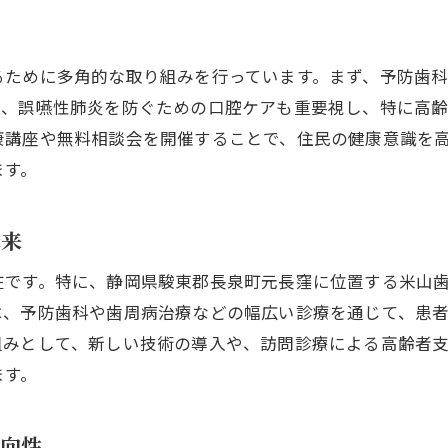
コミュニケーションを重視した医療サービス
み
患者様満足度向上のための取り組み
るために多角的な取り組みを行っています。まず、予防歯
歯科医師の視点で見る長泉町地域医療の未来
た、誤嚥性肺炎を防ぐための口腔ケアも重要視し、特に高
地域医療の未来像とその実現手段
康講座や無料相談会を開催することで、住民の健康意識を
歯科医師が考える今後の医療課題
ます。
地域医療の発展に向けたビジョン
新しい医療技術と地域医療の融合
未来
地域医療における共創の重要性
在です。特に、静岡県駿東郡長泉町元長窪に位置する米山
未来を見据えた地域医療の展望
は、予防歯科や歯周病治療などの幅広い診療を通じて、患
米山歯科クリニックが提供する最先端の歯科治療技術
組みとして、新しい技術の導入や、訪問診療による高齢者
最新技術を駆使した治療法の紹介
ます。
患者様のニーズに応える治療技術
クリニックの技術革新とその成果
方向性