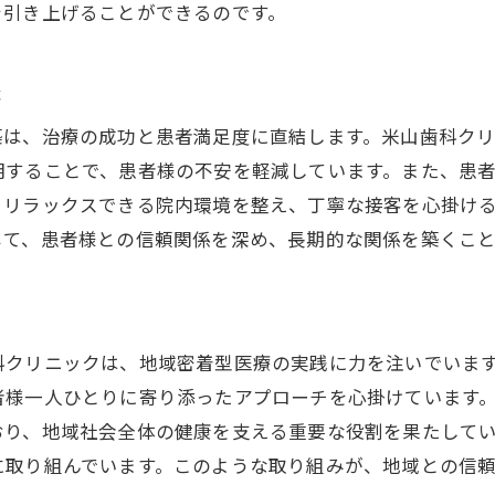
を引き上げることができるのです。
住民と医療の架け橋となる歯科医師
地域医療の発展に寄与するための活動
夫
医療を通じた地域貢献の実例
築は、治療の成功と患者満足度に直結します。米山歯科ク
地域と共に成長する歯科医師の役割
明することで、患者様の不安を軽減しています。また、患
、リラックスできる院内環境を整え、丁寧な接客を心掛け
じて、患者様との信頼関係を深め、長期的な関係を築くこ
科クリニックは、地域密着型医療の実践に力を注いでいま
者様一人ひとりに寄り添ったアプローチを心掛けています
おり、地域社会全体の健康を支える重要な役割を果たして
に取り組んでいます。このような取り組みが、地域との信