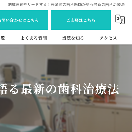
地域医療をリードする！長泉町の歯科医師が語る最新の歯科治療法
お問い合わせはこちら
ご応募はこちら
一覧
よくある質問
当院を知る
アクセス
歯科衛生士
常勤
語る最新の歯科治療法
パート
訪問
新卒