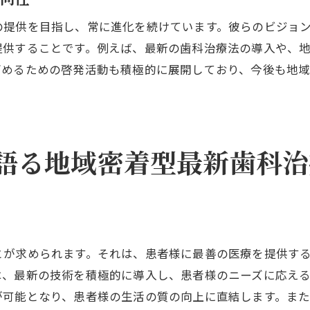
先端技術を導入する意義と効果
の提供を目指し、常に進化を続けています。彼らのビジョ
米山歯科クリニックが誇る技術力
提供することです。例えば、最新の歯科治療法の導入や、
治療技術の進化がもたらす患者様の笑顔
高めるための啓発活動も積極的に展開しており、今後も地
地域医療をリードするための歯科医師の挑戦
医療の最前線で活躍する歯科医師の姿
地域課題に立ち向かう歯科医師の姿勢
語る地域密着型最新歯科治
医療の質向上に向けた挑戦
地域医療のリーダーとしての役割
歯科医師の挑戦とその成果
地域と共に歩む医療の未来
地域との結びつきを大切にする歯科医師の役割
とが求められます。それは、患者様に最善の医療を提供す
は、最新の技術を積極的に導入し、患者様のニーズに応え
地域コミュニティに根ざした医療
が可能となり、患者様の生活の質の向上に直結します。ま
地域との連携を強化する取り組み